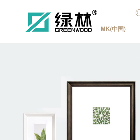
MK(中国)