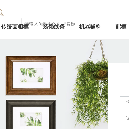
传统画相框
装饰线条
机器辅料
配框