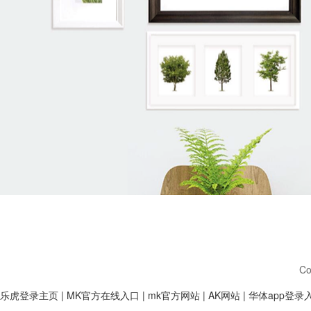
Co
乐虎登录主页
|
MK官方在线入口
|
mk官方网站
|
AK网站
|
华体app登录