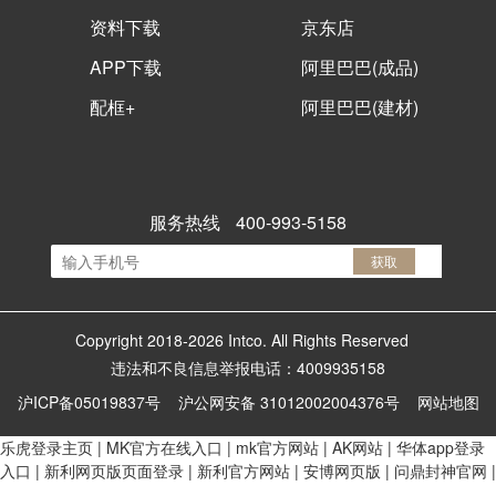
资料下载
京东店
APP下载
阿里巴巴(成品)
配框+
阿里巴巴(建材)
服务热线
400-993-5158
获取
Copyright 2018-
2026
Intco. All Rights Reserved
违法和不良信息举报电话：4009935158
沪ICP备05019837号
沪公网安备 31012002004376号
网站地图
乐虎登录主页
|
MK官方在线入口
|
mk官方网站
|
AK网站
|
华体app登录
入口
|
新利网页版页面登录
|
新利官方网站
|
安博网页版
|
问鼎封神官网
|