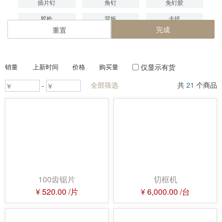
插片钉
角钉
免钉胶
胶枪
背板
卡纸
完成
重置
玻璃
PS板
衬纸
五金件
其他
销量
上新时间
价格
购买量
仅显示有货
全部筛选
共
21
个商品
-
100齿锯片
切框机
¥
520.00
/片
¥
6,000.00
/台