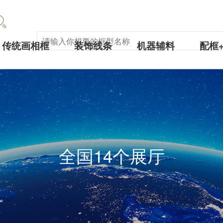
传统画相框
装饰线条
机器辅料
配框
全国14个展厅