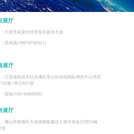
安展厅
址：六安市裕安经济开发区裕丰大道
：荣成成(18919795521)
昌展厅
址：江西省南昌市红谷滩区寺山街绿地国际博览中心鸿玺
702栋1单元601室
：陈灿(18918368530)
州展厅
址：佛山市南海区大沥镇黄岐建设大道中海金沙湾C4栋
01室