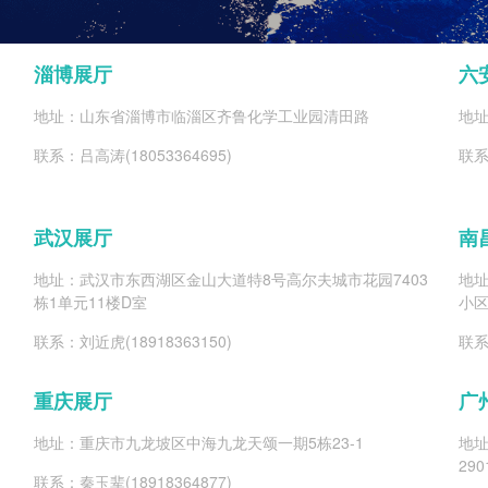
淄博展厅
六
地址：山东省淄博市临淄区齐鲁化学工业园清田路
地
联系：吕高涛(18053364695)
联系
武汉展厅
南
地址：武汉市东西湖区金山大道特8号高尔夫城市花园7403
地
栋1单元11楼D室
小区
联系：刘近虎(18918363150)
联系
重庆展厅
广
地址：重庆市九龙坡区中海九龙天颂一期5栋23-1
地
29
联系：秦玉辈(18918364877)