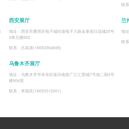
联系
西安展厅
兰
4
地址：西安市雁塔区电子城街道电子六路金泰假日花城25号
地址
3单元楼602
联系
联系：吕高涛(18053364695)
乌鲁木齐展厅
地址：乌鲁木齐市米东区振兴南路广汇汇荣城7号地二期4号
楼904室
联系：李国庆(18053312501)