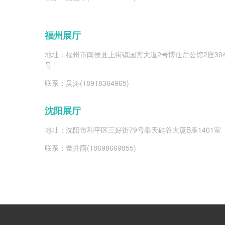
福州展厅
地址：福州市闽侯县上街镇国宾大道2号博仕后公馆2座30
号
联系：吴涛(18918364965)
沈阳展厅
地址：沈阳市和平区三好街79号奉天硅谷大厦B座1401室
联系：董井雨(18698669855)