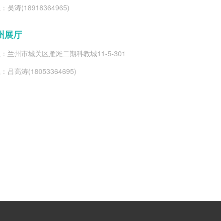
：吴涛(18918364965)
州展厅
：兰州市城关区雁滩二期科教城11-5-301
：吕高涛(18053364695)