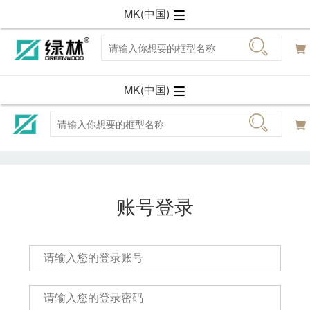
MK(中国)
MK(中国)
账号登录