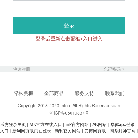
登录
登录后重新点击配框+入口进入
快速注册
忘记密码？
绿林美框
全部商品
服务支持
联系我们
Copyright 2018-2020 Intco. All Rights Reservedspan
沪ICP备05019837号
乐虎登录主页
|
MK官方在线入口
|
mk官方网站
|
AK网站
|
华体app登录
入口
|
新利网页版页面登录
|
新利官方网站
|
安博网页版
|
问鼎封神官网
|