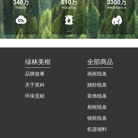
340万
510万
3300万
吨碳排放
吨原油资源
棵树避免被砍伐
绿林美框
全部商品
品牌故事
画框线条
关于英科
婚纱线条
环保贡献
装饰线条
相框线条
镜框线条
机器辅料