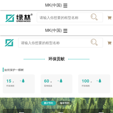
MK(中国)
MK(中国)
环保贡献
如何保护一棵树
15
60
100
片
米
片
环保画框
装饰线条
环保相框
累计节约
每年节约