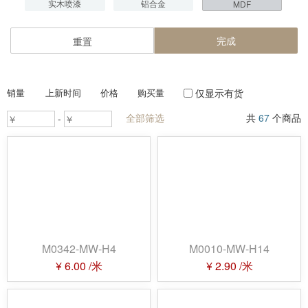
实木喷漆
铝合金
MDF
功能
完成
重置
画框
相框
镜框
婚纱框
销量
上新时间
价格
购买量
仅显示有货
形状
平框
高唇口
三角形
全部筛选
共
67
个商品
-
L框
内衬线条
波纹
外弧
内凹
其他
颜色
白色
黑色
彩色
浅木纹
深木纹
水彩木纹
M0342-MW-H4
M0010-MW-H14
金色
银色
古铜色
¥
6.00
/米
¥
2.90
/米
混搭色
石纹
皮纹